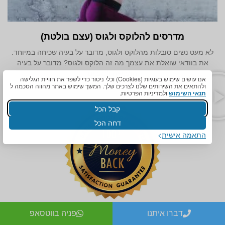
מדרסים להלוקס ולגוס (עצם בולטת)
לא מעט נשים סובלות מהלוקס ולגוס, מדובר על בעיה שכיחה במיוחד.
את בוודאי שואלת את עצמך מה זה הלוקס ולגוס? מדובר על בעיה
המביאה לכאבים
אנו עושים שימוש בעוגיות (Cookies) וכלי ניטור כדי לשפר את חוויית הגלישה
ולהתאים את השירותים שלנו לצרכים שלך. המשך שימוש באתר מהווה הסכמה ל
תנאי השימוש
ולמדיניות הפרטיות.
קבל הכל
דחה הכל
התאמה אישית
דברו איתנו
פניה בווטסאפ