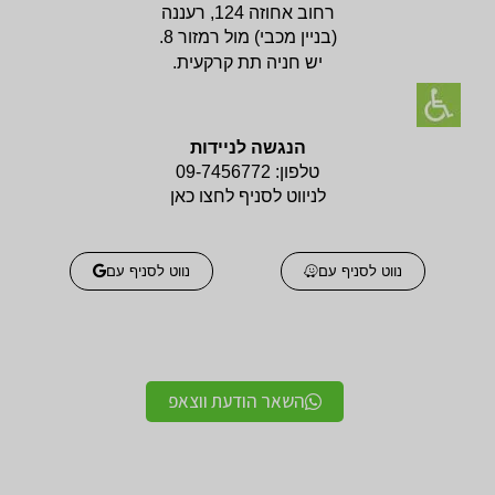
רחוב אחוזה 124, רעננה
(בניין
מכבי) מול רמזור 8.
יש חניה תת קרקעית.
הנגשה לניידות
טלפון:
09-7456772
לניווט לסניף לחצו כאן
נווט לסניף עם
נווט לסניף עם
השאר הודעת ווצאפ
אביזרים אורטופדים
אביזרים אורטופדים
חגורות גב אורטופדיות
תומכים ומייצבים לשורש
מקצועיות איכותיות
כף היד / מגן אגודל