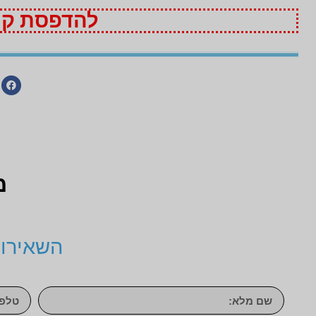
להדפסת קופ
מ
השאירו 