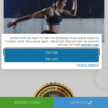
אנו עושים שימוש בעוגיות (Cookies) וכלי ניטור כדי לשפר את חוויית הגלישה
ולהתאים את השירותים שלנו לצרכים שלך. המשך שימוש באתר מהווה הסכמה ל
תנאי השימוש
ולמדיניות הפרטיות.
מדרסים להלוקס ולגוס (עצם בולטת)
קבל הכל
לא מעט נשים סובלות מהלוקס ולגוס, מדובר על בעיה שכיחה במיוחד.
דחה הכל
את בוודאי שואלת את עצמך מה זה הלוקס ולגוס? מדובר על בעיה
התאמה אישית
המביאה לכאבים
דברו איתנו
פניה בווטסאפ