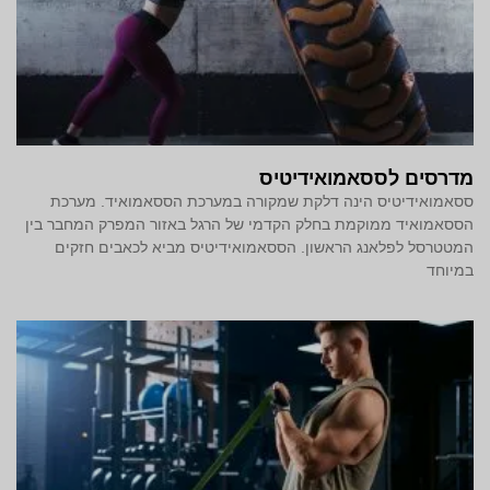
מדרסים לססאמואידיטיס
ססאמואידיטיס הינה דלקת שמקורה במערכת הססאמואיד. מערכת
הססאמואיד ממוקמת בחלק הקדמי של הרגל באזור המפרק המחבר בין
המטטרסל לפלאנג הראשון. הססאמואידיטיס מביא לכאבים חזקים
במיוחד