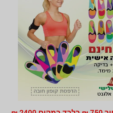
 במקום
2400
₪