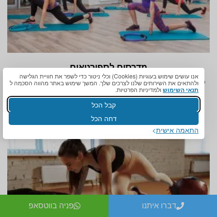
מדרסים לספורטאים
אנו עושים שימוש בעוגיות (Cookies) וכלי ניטור כדי לשפר את חוויית הגלישה
לא מעט אנשים אוהבים להתעסק בספורט, אך האם אתם שומרים על
ולהתאים את השירותים שלנו לצרכים שלך. המשך שימוש באתר מהווה הסכמה ל
תנאי השימוש
ולמדיניות הפרטיות.
עצמכם מפני פציעות? פציעות ספורטאים זה דבר שכיח מאוד, בטח
כאשר אינכם משתמשים באמצעים
קבל הכל
דחה הכל
התאמה אישית
דברו איתנו
פניה בווטסאפ