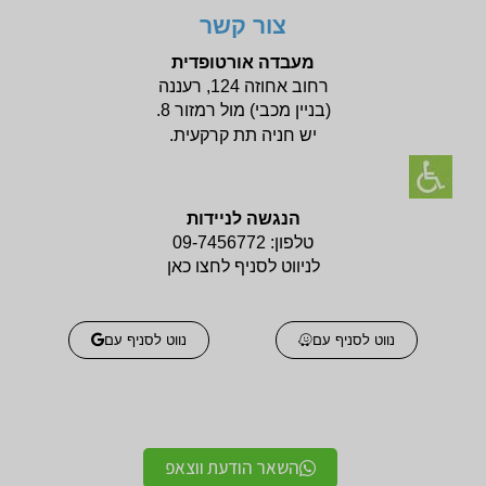
צור קשר
מעבדה אורטופדית
רחוב אחוזה 124, רעננה
(בניין
מכבי) מול רמזור 8.
יש חניה תת קרקעית.
הנגשה לניידות
טלפון:
09-7456772
לניווט לסניף לחצו כאן
נווט לסניף עם
נווט לסניף עם
השאר הודעת ווצאפ