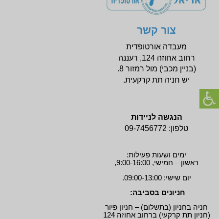
מדרסים מאוח
מדרסים לאומי
מדרסים אורטופ
צור קשר
מדרסים לחיילי
מדרסים לחולי
מעבדה אורטופדית
מדרסים לילדים
רחוב אחוזה 124, רעננה
מדרסים לדורבן
(בניין
מכבי) מול רמזור 8.
מדרסים לנעלי 
יש חניה תת קרקעית.
מדרסים לנעלי 
נעליים אורתופד
מדרסים בהתא
הנגשה לניידות
מדרסים רב שכ
טלפון:
09-7456772
מדרסים לססאמ
אורטופדיה – א
ימים ושעות פעילות:
ראשון – חמישי, 9:00-16:00,
יום שישי: 09:00-13:00.
חניונים בסביבה:
הזכויות שמורות.
חניה בחניון (בתשלום) – חניון פיור
והקניין הרוחני,
(חניון תת קרקעי) ברחוב אחוזה 124
הכלולים בו – ה