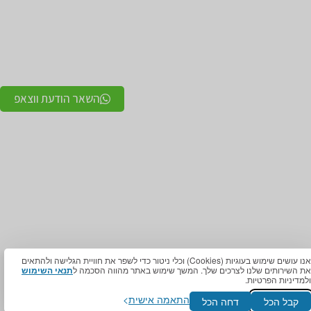
בלות לחץ
תומך כתף
ין ספלינט
גרביים אלסטיות לורידים / גרבי לחץ
עננה
לבצקות
תלת מימד
חגורות לבקע חגורת שבר מפשעתי
לוקס ולגוס
תומכים ומייצבים לשורש כף היד / מגן אגודל
אבים בגיד עקב
מגנים ותומכים למרפק תומך / מרפק מקבע
השאר הודעת ווצאפ
מרפק
רטון ניורומה
תומכים לשוק ולירך / מגן שוק וירך
מטטרסלגיה
טיילים
מגן ברך / מייצב ברך / תומך ברך / בירכיות
סיליקון
עלי בלנסטון
טבחים
מגן קרסול / מייצב קרסול / תומך קרסול
עלי עקב
מגן ירכיים אלסטי – מגן אגן
געי פוליו
מכון אורטופדי – מכון אורתופדיה
אנו עושים שימוש בעוגיות (Cookies) וכלי ניטור כדי לשפר את חוויית הגלישה ולהתאים
את השירותים שלנו לצרכים שלך. המשך שימוש באתר מהווה הסכמה ל
תנאי השימוש
ולמדיניות הפרטיות.
ישור מפורש מבעל האתר, וגם בתכלס – סתם תצאו מעפנים.מלוא זכויות היוצרים
אורטופדיה ®️ ובכל תכנה, יישום, קוד מחשב, קובץ גרפי, טקסט וכל חומר אחר
התאמה אישית
קבל הכל
דחה הכל
 לצד שלישי כל חלק מהנ"ל ללא קבלת הסכמתו של אריאל אורטופדיה ®️ בכתב