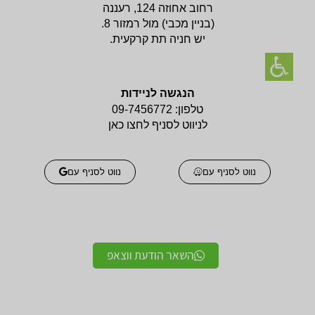
רחוב אחוזה 124, רעננה
(בניין
מכבי) מול רמזור 8.
יש חניה תת קרקעית.
הנגשה לניידות
טלפון:
09-7456772
לניווט לסניף לחצו כאן
נווט לסניף עם
נווט לסניף עם
השאר הודעת ווצאפ
אביזרים אורטופדים
אביזרים אורטופדים
חגורות גב אורטופדיות
תומכים ומייצבים לשורש
מקצועיות איכותיות
כף היד / מגן אגודל